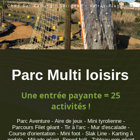
Chez Sun Karting - Sérignan - Valras-Plage - Fr
Parc Multi loisirs
Une entrée payante = 25
activités !
Parc Aventure - Aire de jeux - Mini tyrolienne -
Parcours Filet géant - Tir à l'arc - Mur d'escalade -
Course d'orientation - Mini foot - Slak Line - Karting à
pedale - Mikado géant- Speed ball - Tableau noir géant